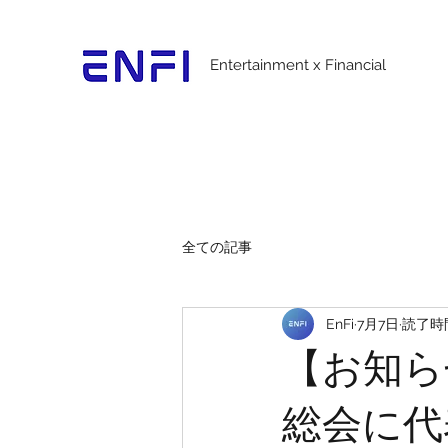
Entertainment x Financial
全ての記事
EnFi
7月7日
読了時間
【お知ら
総会に代